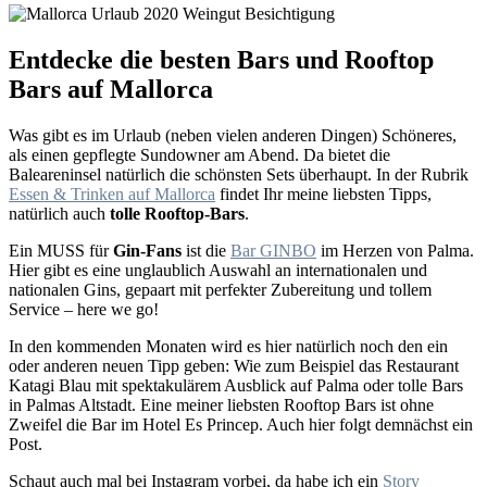
Entdecke die besten Bars und Rooftop
Bars auf Mallorca
Was gibt es im Urlaub (neben vielen anderen Dingen) Schöneres,
als einen gepflegte Sundowner am Abend. Da bietet die
Baleareninsel natürlich die schönsten Sets überhaupt. In der Rubrik
Essen & Trinken auf Mallorca
findet Ihr meine liebsten Tipps,
natürlich auch
tolle Rooftop-Bars
.
Ein MUSS für
Gin-Fans
ist die
Bar GINBO
im Herzen von Palma.
Hier gibt es eine unglaublich Auswahl an internationalen und
nationalen Gins, gepaart mit perfekter Zubereitung und tollem
Service – here we go!
In den kommenden Monaten wird es hier natürlich noch den ein
oder anderen neuen Tipp geben: Wie zum Beispiel das Restaurant
Katagi Blau mit spektakulärem Ausblick auf Palma oder tolle Bars
in Palmas Altstadt. Eine meiner liebsten Rooftop Bars ist ohne
Zweifel die Bar im Hotel Es Princep. Auch hier folgt demnächst ein
Post.
Schaut auch mal bei Instagram vorbei, da habe ich ein
Story