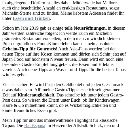
in abgelegenen Dörfern ist alles dabei. Mittlerweile hat Mallorca
auch eine beachtliche Anzahl an erstklassigen Restaurants, sogar
Michelin-Sterne sind zu finden. Meine liebstem Adressen findet Ihr
unter
Essen und Trinken
.
Schon im Jahr 2019 gab es einige
tolle Neueröffnungen
, in diesem
Jahr werden zahlreiche folgen: Ich werde Euch ein Michelin-
prämiertes Restaurant vorstellen, in dem man zu wirklich kleinen
Preisen grandioses Food-Kino erleben kann – mein absoluter
Geheim-Tipp für Gourmets
! Auch Asia-Fans werden bei den
neuen Tipps auf ihre Kosen kommen und dürfen sich Schin jetzt auf
Japan-Food auf höchstem Niveau freuen. Dann wird ein noch eine
besonders Gastro-Empfehlung geben, die Essen und Erlebnis
vereint. Auch neue Tipps am Wasser und Tipps für die besten Tapas
wird es geben.
Eins ist sicher: Es wird für jeden Geldbeutel und jeden Geschmack
etwas dabei sein. All‘ meine Gastro-Tipps teste ich seit geraumer
Zeit auf
Kindertauglichkeit
. Das schreibe ich unter jedem Gastro-
Post dazu. So wissen die Eltern unter Euch, ob Ihr Kinderwagen,
Karre & Co mitnehmen könnt, ob es Wickelmöglichkeiten und
kinderfreundliches Essen gibt.
Mein Tipp für und das immerwährende Highlight für klassische
Tapas
: Die
Bar Espana
im Herzen der Altstadt. Schick, neu und