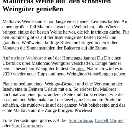
Mallorcas Weine auf den schönsten
Weingüter genießen
Mallorcas Weine sind schon lange einer meiner Leidenschaften. Auf
einem großen Teil Mallorcas wachsen Weinreben, tolle Winzer
bringen einige der besten Weine hervor, die ich je trinken durfte. Für
den Sommer gibt es auf der Insel einige der besten Rosés und
grandiose Weißweine, kräftige Rotweine bringen in den kalten
Monaten die Sonnenstrahlen der Balearen auf die Zunge.
Auf
meiner Weinkarte
auf der Homepage kannst Du Dir einen
Überblick über Mallorcas Weingüter verschaffen. Einige meiner
bereits besuchten Weingüter findest Du
hier
.
Natürlich wird es in
2020 wieder neue Tipps und neue Weingüter-Vorstellungen geben.
Plane unbedingt einen Weingut-Besuch und eine Verkostung der
Inselweine in Deinem Urlaub mit ein. So erlebst Du Mallorca
nochmal von einer ganz anderen Seite und darfst erleben, wie die
passionierten Winemaker auf der Insel ganz besondere Produkte
schaffen, die mittlerweile auf der ganzen Welt beliebt sind und das
echte Mallorca auf die Zunge bringen. Priceless!
Tolle Verkostungen gibt es z.B. bei
Son Juliana
,
Castell Miquel
oder
Son Campaner
.