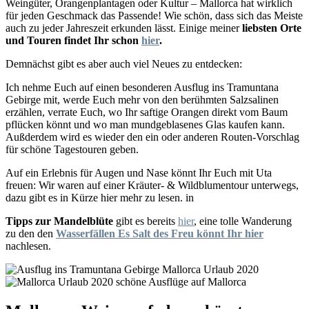
Weingüter, Orangenplantagen oder Kultur – Mallorca hat wirklich
für jeden Geschmack das Passende! Wie schön, dass sich das Meiste
auch zu jeder Jahreszeit erkunden lässt. Einige meiner
liebsten Orte
und Touren findet Ihr schon
hier
.
Demnächst gibt es aber auch viel Neues zu entdecken:
Ich nehme Euch auf einen besonderen Ausflug ins Tramuntana
Gebirge mit, werde Euch mehr von den berühmten Salzsalinen
erzählen, verrate Euch, wo Ihr saftige Orangen direkt vom Baum
pflücken könnt und wo man mundgeblasenes Glas kaufen kann.
Außderdem wird es wieder den ein oder anderen Routen-Vorschlag
für schöne Tagestouren geben.
Auf ein Erlebnis für Augen und Nase könnt Ihr Euch mit Uta
freuen: Wir waren auf einer Kräuter- & Wildblumentour unterwegs,
dazu gibt es in Kürze hier mehr zu lesen. in
Tipps zur Mandelblüte
gibt es bereits
hier
, eine tolle Wanderung
zu den den
Wasserfällen Es Salt des Freu könnt Ihr hier
nachlesen.