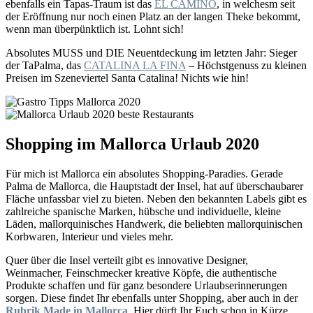
ebenfalls ein Tapas-Traum ist das
EL CAMINO
, in welchesm seit
der Eröffnung nur noch einen Platz an der langen Theke bekommt,
wenn man überpünktlich ist. Lohnt sich!
Absolutes MUSS und DIE Neuentdeckung im letzten Jahr: Sieger
der TaPalma, das
CATALINA LA FINA
– Höchstgenuss zu kleinen
Preisen im Szeneviertel Santa Catalina! Nichts wie hin!
Shopping im Mallorca Urlaub 2020
Für mich ist Mallorca ein absolutes Shopping-Paradies. Gerade
Palma de Mallorca, die Hauptstadt der Insel, hat auf überschaubarer
Fläche unfassbar viel zu bieten. Neben den bekannten Labels gibt es
zahlreiche spanische Marken, hübsche und individuelle, kleine
Läden, mallorquinisches Handwerk, die beliebten mallorquinischen
Korbwaren, Interieur und vieles mehr.
Quer über die Insel verteilt gibt es innovative Designer,
Weinmacher, Feinschmecker kreative Köpfe, die authentische
Produkte schaffen und für ganz besondere Urlaubserinnerungen
sorgen. Diese findet Ihr ebenfalls unter Shopping, aber auch in der
Rubrik Made in Mallorca
. Hier dürft Ihr Euch schon in Kürze