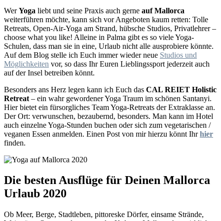
Wer
Yoga
liebt und seine Praxis auch gerne
auf Mallorca
weiterführen möchte, kann sich vor Angeboten kaum retten: Tolle
Retreats, Open-Air-Yoga am Strand, hübsche Studios, Privatlehrer –
choose what you like! Alleine in Palma gibt es so viele Yoga-
Schulen, dass man sie in eine, Urlaub nicht alle ausprobiere könnte.
Auf dem Blog stelle ich Euch immer wieder neue
Studios und
Möglichkeiten
vor, so dass Ihr Euren Lieblingssport jederzeit auch
auf der Insel betreiben könnt.
Besonders ans Herz legen kann ich Euch das
CAL REIET Holistic
Retreat
– ein wahr gewordener Yoga Traum im schönen Santanyi.
Hier bietet ein fürsorgliches Team Yoga-Retreats der Extraklasse an.
Der Ort: verwunschen, bezaubernd, besonders. Man kann im Hotel
auch einzelne Yoga-Stunden buchen oder sich zum vegetarischen /
veganen Essen anmelden. Einen Post von mir hierzu könnt Ihr
hier
finden.
Die besten Ausflüge für Deinen Mallorca
Urlaub 2020
Ob Meer, Berge, Stadtleben, pittoreske Dörfer, einsame Strände,