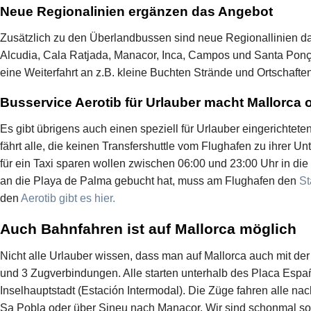
Neue Regionalinien ergänzen das Angebot
Zusätzlich zu den Überlandbussen sind neue Regionallinien 
Alcudia, Cala Ratjada, Manacor, Inca, Campos und Santa Pon
eine Weiterfahrt an z.B. kleine Buchten Strände und Ortschaft
Busservice Aerotib für Urlauber macht Mallorca
Es gibt übrigens auch einen speziell für Urlauber eingerichtete
fährt alle, die keinen Transfershuttle vom Flughafen zu ihrer U
für ein Taxi sparen wollen zwischen 06:00 und 23:00 Uhr in die 
an die Playa de Palma gebucht hat, muss am Flughafen den
St
den
Aerotib gibt es hier.
Auch Bahnfahren ist auf Mallorca möglich
Nicht alle Urlauber wissen, dass man auf Mallorca auch mit der
und 3 Zugverbindungen. Alle starten unterhalb des Placa Esp
Inselhauptstadt (Estación Intermodal). Die Züge fahren alle na
Sa Pobla oder über Sineu nach Manacor. Wir sind schonmal s