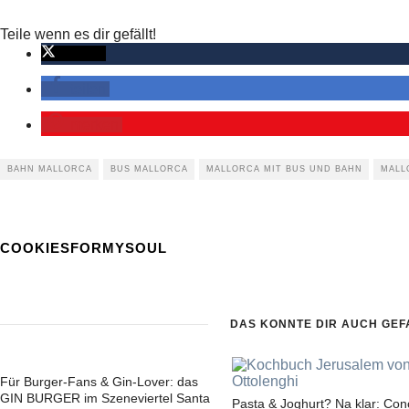
Teile wenn es dir gefällt!
twittern
teilen
merken
BAHN MALLORCA
BUS MALLORCA
MALLORCA MIT BUS UND BAHN
MALL
COOKIESFORMYSOUL
DAS KÖNNTE DIR AUCH GEF
Für Burger-Fans & Gin-Lover: das
GIN BURGER im Szeneviertel Santa
Pasta & Joghurt? Na klar: Conc