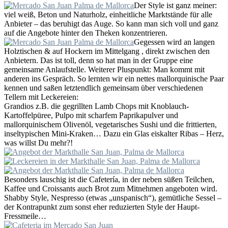
Der Style ist ganz meiner:
viel weiß, Beton und Naturholz, einheitliche Marktstände für alle
Anbieter – das beruhigt das Auge. So kann man sich voll und ganz
auf die Angebote hinter den Theken konzentrieren.
Gegessen wird an langen
Holztischen & auf Hockern im Mittelgang , direkt zwischen den
Anbietern. Das ist toll, denn so hat man in der Gruppe eine
gemeinsame Anlaufstelle. Weiterer Pluspunkt: Man kommt mit
anderen ins Gespräch. So lernten wir ein nettes mallorquinische Paar
kennen und saßen letztendlich gemeinsam über verschiedenen
Tellern mit Leckereien:
Grandios z.B. die gegrillten Lamb Chops mit Knoblauch-
Kartoffelpüree, Pulpo mit scharfem Paprikapulver und
mallorquinischem Olivenöl, vegetarisches Sushi und die frittierten,
inseltypischen Mini-Kraken… Dazu ein Glas eiskalter Ribas – Herz,
was willst Du mehr?!
Besonders lauschig ist die Cafetería, in der neben süßen Teilchen,
Kaffee und Croissants auch Brot zum Mitnehmen angeboten wird.
Shabby Style, Nespresso (etwas „unspanisch“), gemütliche Sessel –
der Kontrapunkt zum sonst eher reduzierten Style der Haupt-
Fressmeile…