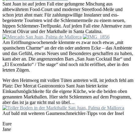
Sant Juan ist auf jeden Fall eine gelungene Mischung aus
altbewährtem Food-Court und moderner Streetfood-Meile und
schon jetzt ahnt man: Für zahlungswillige Insulaner und ess-
begeisterte Touristen wird die Schlemmermeile zu einem neuen,
hippen Schlemmer-Treffpunkt. Auf jeden Fall eine Alternative zum
Mercat Olivar und der Markthalle in Santa Catalina.
Am Eröffnungswochenende klemmte es zwar noch etwas „mit
spanischem Charme“ an der ein oder anderen Ecke – das Ambiente
und das Gefühl, etwas Neues und Besonderes geschaffen zu haben,
kam aber an. Die angrenzenden Bars „San Juan Cocktail Bar“ und
„El Escendario“ / The stage“ sind noch nicht eröffnet, aber in den
letzten Zügen.
Wer den Heimweg mit vollen Tüten antreten will, ist jedoch fehl am
Platz: Der Mercat Gastronomico Sant Juan bietet keine
Einkaufsmöglichkeite für die eigene Küche, wie die beiden oben
genannten Markthallen. Hier steht Schlemmen auf dem Programm,
aber das ist ja gar nicht mal so übel…
Auf bald mit weiteren Gaumenschmeichler-Tipps von der Insel
Eure
Jane