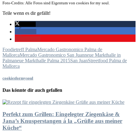
Foto-Credits: Alle Fotos sind Eigentum von cookies for my soul.
Teile wenn es dir gefällt!
twittern
teilen
merken
Foodietreff Palma
Mercado Gastronomico Palma de
Mallorca
Mercado Gastronomico San Juan
neue Markthalle in
Palma
neue Markthalle Palma 2015
San Juan
Streetfood Palma de
Mallorca
cookiesformysoul
Das könnte dir auch gefallen
Perfekt zum Grillen: Eingelegter Ziegenkäse &
Jana’s Knusperstangen á la „Grüße aus meiner
Küche“