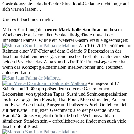
Gastrokonzepte – da durfte der Streetfood-Gedanke nicht lange auf
sich warten lassen…
Und es tut sich noch mehr:
Mit der Eröffnung der
neuen Markthalle
San Juan
an diesem
Wochenende auf dem alten Schlachthofgelände unweit der
Innenstadt Palmas, wurde ein weiterer Gastro-Pfahl eingeschlagen:
Am 19.6.2015 eröffnete im
Rahmen einer VIP-Feier auf dem Gelände S’Escorxador in der
Inselhauptstadt ein neuer gastronomischer Treff, der nach den ersten
beiden Besuchen das Zeug zum In-Treff für Futter-Begeisterte hat,
wenn das Konzept gleichermaßen Inselbewohner und Touristen
anlocken kann.
An insgesamt 17
Ständen auf 1.300 qm präsentieren diverse Gastronomen
Leckereien: von typischen Tapas, Sushi und Schinkenspezialitäten,
bis hin zu gegrilltem Fleisch, Thai-Food, Meeresfrüchten, Austern
und Käse. Auch Pasta, Burger und Patisserie-Produkte fehlen nicht
auf der Karte – für jeden Geschmack also der passende Snack.
Haupt-Getränke-Angebot dürfte die breite Weinauswahl an
sämtlichen Ständen sein – erfreulicherweise findet man auch viele
Inseltropfen! Prost!