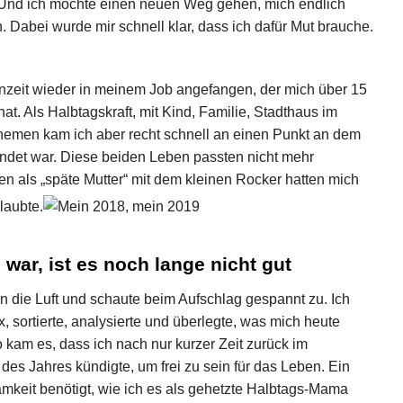
. Und ich möchte einen neuen Weg gehen, mich endlich
. Dabei wurde mir schnell klar, dass ich dafür Mut brauche.
rnzeit wieder in meinem Job angefangen, der mich über 15
t. Als Halbtagskraft, mit Kind, Familie, Stadthaus im
hemen kam ich aber recht schnell an einen Punkt an dem
andet war. Diese beiden Leben passten nicht mehr
n als „späte Mutter“ mit dem kleinen Rocker hatten mich
laubte.
war, ist es noch lange nicht gut
 in die Luft und schaute beim Aufschlag gespannt zu. Ich
sortierte, analysierte und überlegte, was mich heute
kam es, dass ich nach nur kurzer Zeit zurück im
s Jahres kündigte, um frei zu sein für das Leben. Ein
mkeit benötigt, wie ich es als gehetzte Halbtags-Mama