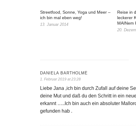
Streetfood, Sonne, Yoga und Meer –
Reise in 
ich bin mal eben weg!
leckerer K
MAINem F
13. Januar 2014
20. Dezem
DANIELA BARTHOLMÉ
1. Februar 2019 at 23:28
Liebe Jana ,ich bin durch Zufall auf deine 
deine Mut und daß du den Schritt in ein neu
erkannt …..Ich bin auch ein absoluter Mallorc
gefunden hab .