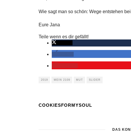
Wie sagt man so schön: Wege entstehen bei
Eure Jana
Teile wenn es dir gefällt!
twittern
teilen
merken
2019
MEIN 2109
MUT
SLIDER
COOKIESFORMYSOUL
DAS KÖN