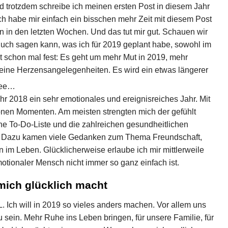
nd trotzdem schreibe ich meinen ersten Post in diesem Jahr
ch habe mir einfach ein bisschen mehr Zeit mit diesem Post
 in den letzten Wochen. Und das tut mir gut. Schauen wir
uch sagen kann, was ich für 2019 geplant habe, sowohl im
ht schon mal fest: Es geht um mehr Mut in 2019, mehr
eine Herzensangelegenheiten. Es wird ein etwas längerer
fee…
r 2018 ein sehr emotionales und ereignisreiches Jahr. Mit
önen Momenten. Am meisten strengten mich der gefühlt
che To-Do-Liste und die zahlreichen gesundheitlichen
. Dazu kamen viele Gedanken zum Thema Freundschaft,
n im Leben. Glücklicherweise erlaube ich mir mittlerweile
otionaler Mensch nicht immer so ganz einfach ist.
 mich glücklich macht
. Ich will in 2019 so vieles anders machen. Vor allem uns
 sein. Mehr Ruhe ins Leben bringen, für unsere Familie, für