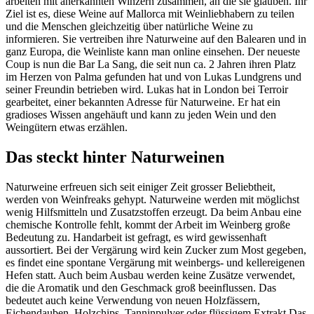
arbeiten mit anerkannten Winzern zusammen, an die sie glauben. Ihr
Ziel ist es, diese Weine auf Mallorca mit Weinliebhabern zu teilen
und die Menschen gleichzeitig über natürliche Weine zu
informieren. Sie vertreiben ihre Naturweine auf den Balearen und in
ganz Europa, die Weinliste kann man online einsehen. Der neueste
Coup is nun die Bar La Sang, die seit nun ca. 2 Jahren ihren Platz
im Herzen von Palma gefunden hat und von Lukas Lundgrens und
seiner Freundin betrieben wird. Lukas hat in London bei Terroir
gearbeitet, einer bekannten Adresse für Naturweine. Er hat ein
gradioses Wissen angehäuft und kann zu jeden Wein und den
Weingütern etwas erzählen.
Das steckt hinter Naturweinen
Naturweine erfreuen sich seit einiger Zeit grosser Beliebtheit,
werden von Weinfreaks gehypt. Naturweine werden mit möglichst
wenig Hilfsmitteln und Zusatzstoffen erzeugt. Da beim Anbau eine
chemische Kontrolle fehlt, kommt der Arbeit im Weinberg große
Bedeutung zu. Handarbeit ist gefragt, es wird gewissenhaft
aussortiert. Bei der Vergärung wird kein Zucker zum Most gegeben,
es findet eine spontane Vergärung mit weinbergs- und kellereigenen
Hefen statt. Auch beim Ausbau werden keine Zusätze verwendet,
die die Aromatik und den Geschmack groß beeinflussen. Das
bedeutet auch keine Verwendung von neuen Holzfässern,
Eichendauben, Holzchips, Tanninpulver oder flüssigem Extrakt Das