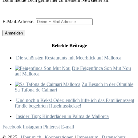
Dann melde Dich gerne hier zu meinem Newsletter an!
E-Mail-Adresse:
Beliebte Beiträge
Die schönsten Restaurants mit Meerblick auf Mallorca
Die Feigenfinca Son Mut Nou
auf Mallorca
Zu Besuch in der Ölmühle
Sa Tafona de Caimari
Und noch n Keks! Oder: endlich lüfte ich das Familienrezept
für die begehrten Haselnusskekse!
Insider-Tipp: Kinderläden in Palma de Mallorca
Facebook
Instagram
Pinterest
E-mail
© 2025 |
Über mich
|
Kooperationen
|
Impressum
|
Datenschutz