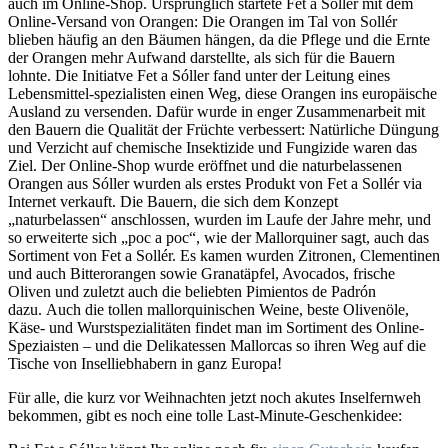
auch im Online-Shop. Ursprünglich startete Fet a Sollér mit dem
Online-Versand von Orangen: Die Orangen im Tal von Sollér
blieben häufig an den Bäumen hängen, da die Pflege und die Ernte
der Orangen mehr Aufwand darstellte, als sich für die Bauern
lohnte. Die Initiatve Fet a Sóller fand unter der Leitung eines
Lebensmittel-spezialisten einen Weg, diese Orangen ins europäische
Ausland zu versenden. Dafür wurde in enger Zusammenarbeit mit
den Bauern die Qualität der Früchte verbessert: Natürliche Düngung
und Verzicht auf chemische Insektizide und Fungizide waren das
Ziel. Der Online-Shop wurde eröffnet und die naturbelassenen
Orangen aus Sóller wurden als erstes Produkt von Fet a Sollér via
Internet verkauft. Die Bauern, die sich dem Konzept
„naturbelassen“ anschlossen, wurden im Laufe der Jahre mehr, und
so erweiterte sich „poc a poc“, wie der Mallorquiner sagt, auch das
Sortiment von Fet a Sollér. Es kamen wurden Zitronen, Clementinen
und auch Bitterorangen sowie Granatäpfel, Avocados, frische
Oliven und zuletzt auch die beliebten Pimientos de Padrón
dazu. Auch die tollen mallorquinischen Weine, beste Olivenöle,
Käse- und Wurstspezialitäten findet man im Sortiment des Online-
Speziaisten – und die Delikatessen Mallorcas so ihren Weg auf die
Tische von Inselliebhabern in ganz Europa!
Für alle, die kurz vor Weihnachten jetzt noch akutes Inselfernweh
bekommen, gibt es noch eine tolle Last-Minute-Geschenkidee: