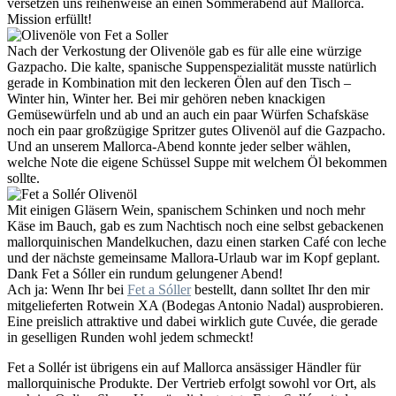
versetzen uns reihenweise an einen Sommerabend auf Mallorca.
Mission erfüllt!
Nach der Verkostung der Olivenöle gab es für alle eine würzige
Gazpacho. Die kalte, spanische Suppenspezialität musste natürlich
gerade in Kombination mit den leckeren Ölen auf den Tisch –
Winter hin, Winter her. Bei mir gehören neben knackigen
Gemüsewürfeln und ab und an auch ein paar Würfen Schafskäse
noch ein paar großzügige Spritzer gutes Olivenöl auf die Gazpacho.
Und an unserem Mallorca-Abend konnte jeder selber wählen,
welche Note die eigene Schüssel Suppe mit welchem Öl bekommen
sollte.
Mit einigen Gläsern Wein, spanischem Schinken und noch mehr
Käse im Bauch, gab es zum Nachtisch noch eine selbst gebackenen
mallorquinischen Mandelkuchen, dazu einen starken Café con leche
und der nächste gemeinsame Mallora-Urlaub war im Kopf geplant.
Dank Fet a Sóller ein rundum gelungener Abend!
Ach ja: Wenn Ihr bei
Fet a Sóller
bestellt, dann solltet Ihr den mir
mitgelieferten Rotwein XA (Bodegas Antonio Nadal) ausprobieren.
Eine preislich attraktive und dabei wirklich gute Cuvée, die gerade
in geselligen Runden wohl jedem schmeckt!
Fet a Sollér ist übrigens ein auf Mallorca ansässiger Händler für
mallorquinische Produkte. Der Vertrieb erfolgt sowohl vor Ort, als