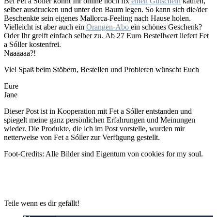
Bei Fet a Sóller könnt Ihr online noch fix
einen Gutschein
kaufen,
selber ausdrucken und unter den Baum legen. So kann sich die/der
Beschenkte sein eigenes Mallorca-Feeling nach Hause holen.
Vielleicht ist aber auch ein
Orangen-Abo
ein schönes Geschenk?
Oder Ihr greift einfach selber zu. Ab 27 Euro Bestellwert liefert Fet
a Sóller kostenfrei.
Naaaaaa?!
Viel Spaß beim Stöbern, Bestellen und Probieren wünscht Euch
Eure
Jane
Dieser Post ist in Kooperation mit Fet a Sóller entstanden und
spiegelt meine ganz persönlichen Erfahrungen und Meinungen
wieder. Die Produkte, die ich im Post vorstelle, wurden mir
netterweise von Fet a Sóller zur Verfügung gestellt.
Foot-Credits: Alle Bilder sind Eigentum von cookies for my soul.
Teile wenn es dir gefällt!