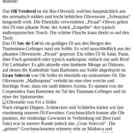
Inselöle:
Das
Oli Verderol
ist ein Bio-Olivenöl, welches hauptsächlich aus
der aromatisch milden und leicht lieblichen Olivensorte „Arbequina“
hergestellt wird. Die Ebenfalls verwendeten „Picual“-Oliven geben
den Öl eine pikante Note, der Anteil „Empeltre“ den typisch
mallorquinischen Touch. Die schöne Flasche kann direkt so auf den
Tisch.
Das Öl
Suc de Cel
ist ein goldiges Öl aus den Bergen des
Tramuntana-Gebirges rund um Sollér. Es wird ausschließlich aus der
pikanten Olivensorte „Picual“ gepresst. Ein tolles Öl fü Salat, Pasta,
über Fisch geträufelt oder typisch mallorquin: einfach nur aufs Brot!
Für Liebhaber: Es gibt aktuelle eine limitierte Menge an Öldosen,
auf denen die Kathedrale Sant Bartomeu aus Sollér abgedruckt ist.
Gran Selecció
von Oli Seller ist ebenfalls ein sortenreines Öl. Die
Olivensorte „Mallorquina“ verleiht im eine eher weiche und
fruchtige Note, dazu ein sanft bitteres Aroma. Es stammt von der
Cooperativa Sant Bartomeu im Tal des Traumata-Gebirges und ist
einer der Spitzenreiter.
Nach einigem Dippen, Schmecken und Schlürfen kürten wir fast
einstimmig unseren Öl-Favoriten: Geschmacklich konnte alle Öle
punkten, der eindeutige Gewinner in Verbindung mit Brot (und
Salz) war in unserer Runde jedoch das „Gran Selecció“. Die
„grünen“ Geschmacksnoten erinnern sehr an Mallorca und