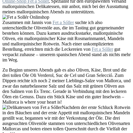
Online-Shop Fet a Sóller
, Spezialist für den europaweiten Versand
mallorquinischen Delikatessen, mir anbot, mich bei der Ausstattung
meines mallorquinischen Abends zu unterstützen.
Zusammen mit Jannis von
Fet a Sóller
suchte ich also
unterschiedliche Olivenöle aus, die im Tasting gut gegeneinander
bestehen können. Dazu kamen ausdrucksstarke, mallorquinische
Oliven, ein mallorquinischer Käse mit Rosmarinmantel, Mandeln
und mallorquinischer Rotwein. Nach einer unkomplizierten
Bestellung, erreichten mich die Leckereien von
Fet a Sóller
gut
verpackt zuhause – unserem spanischen Abend stand als nichts mehr
im Weg.
Zu Beginn unseres Abends gab es also Oliven, Käse, Brot und die
drei tollen Öle Oli Verderol, Suc de Cel und Gran Selecció. Zum
Dippen reichte ich noch 2 meiner Lieblings-Salze von Mallorca, und
zwar das naturbelassene Salz und das Salz mit grünen Oliven aus
den Salinen von Es Trenc. Gerade in Verbindung mit den leckeren
Ölen ein Genuss. Dazu ein Stück Käse und ein guter Inselwein –
Mallorca is where your heart is!
Nachdem der erste Schluck Rotwein
in den Bäuchen und der erste Appetit mit mallorquinischen Mandeln
gestillt war, begannen wir mit der Verkostung der Öle. Die drei
ausgesuchten Olivenöle stammen von unterschiedlichen Olivenarten
Mallorcas und boten einen tollen Querschnitt durch die Vielfalt der