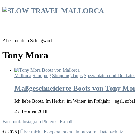
Alles mit dem Schlagwort
Tony Mora
Mallorca
Shopping
Shopping-Tipps
Spezialitäten und Delikate
Maßgeschneiderte Boots von Tony Mor
Ich liebe Boots. Im Herbst, im Winter, im Frühjahr – egal, sob
25. Februar 2018
Facebook
Instagram
Pinterest
E-mail
© 2025 |
Über mich
|
Kooperationen
|
Impressum
|
Datenschutz