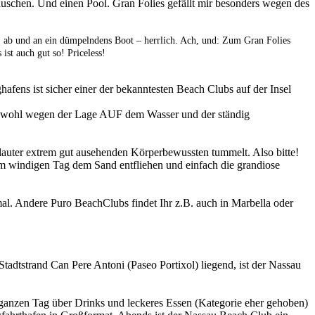
uschen. Und einen Pool. Gran Folies gefällt mir besonders wegen des
, ab und an ein dümpelndens Boot – herrlich. Ach, und: Zum Gran Folies
ist auch gut so! Priceless!
afens ist sicher einer der bekanntesten Beach Clubs auf der Insel
n, wohl wegen der Lage AUF dem Wasser und der ständig
lauter extrem gut ausehenden Körperbewussten tummelt. Also bitte!
em windigen Tag dem Sand entfliehen und einfach die grandiose
 mal. Andere Puro BeachClubs findet Ihr z.B. auch in Marbella oder
tadtstrand Can Pere Antoni (Paseo Portixol) liegend, ist der Nassau
n ganzen Tag über Drinks und leckeres Essen (Kategorie eher gehoben)