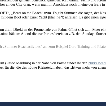
ahreszeit den genialen Ausblick genießen: Kathedrale, Yacht- und Kreu
her an der City dran, wenn man im Anschluss noch in eine der Bars in 
OET“, „Beats on the Beach“ uvm. Es gibt Stimmen die sagen, der Nassau
mit dem Boot oder Eurer Yacht (klar, ne?!) anreisen: Es gibt einen eig
m dran. Direkt an der Promenade von Palma öffnet sich zum Meer eine 
ima hält am Abend diverse Parties bereit, so z.B. den Sundays Sunset
uch „Summer Beachactivities“ an, zum Beispiel Core Training und Pil
luf (Paseo Marítimo) in der Nähe von Palma findet Ihr den
Nikki Beac
ber für die, die das nötige Kleingeld haben, das „Etwas-mehr-von-all