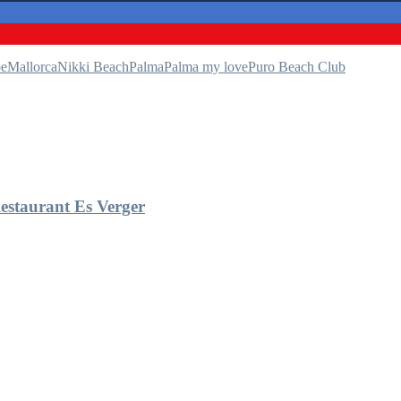
be
Mallorca
Nikki Beach
Palma
Palma my love
Puro Beach Club
estaurant Es Verger