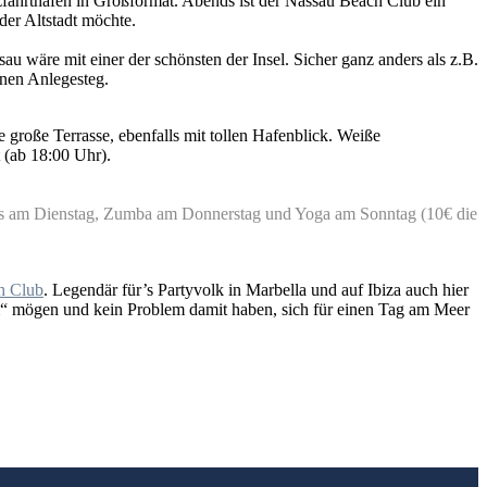
zfahrthafen in Großformat. Abends ist der Nassau Beach Club ein
der Altstadt möchte.
 wäre mit einer der schönsten der Insel. Sicher ganz anders als z.B.
enen Anlegesteg.
große Terrasse, ebenfalls mit tollen Hafenblick. Weiße
 (ab 18:00 Uhr).
ates am Dienstag, Zumba am Donnerstag und Yoga am Sonntag (10€ die
h Club
. Legendär für’s Partyvolk in Marbella und auf Ibiza auch hier
em“ mögen und kein Problem damit haben, sich für einen Tag am Meer