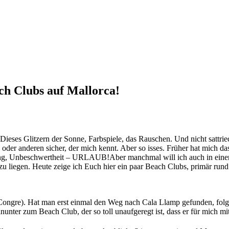
ach Clubs auf Mallorca!
 Dieses Glitzern der Sonne, Farbspiele, das Rauschen. Und nicht sattri
er anderen sicher, der mich kennt. Aber so isses. Früher hat mich das 
annung, Unbeschwertheit – URLAUB!
Aber manchmal will ich auch in ein
nd zu liegen. Heute zeige ich Euch hier ein paar Beach Clubs, primär r
.Congre). Hat man erst einmal den Weg nach Cala Llamp gefunden, folg
inunter zum Beach Club, der so toll unaufgeregt ist, dass er für mich mi