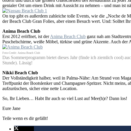
ordern und durch die großen Glasscheiben des Restaurants zu jeder J
genialer Ort um einen Drink mit Aussicht zu nehmen – und man ist nä
On top gibt es außerdem zahleiche tolle Events, wie die „Noche de M
der Beach Club Gran Folies, aber einen Besuch wert. Und: Solltet Ihr 
Anima Beach Club
Erst 2012 eröffnet, ist der
Anima Beach Club
ganz nah am Stadtzentru
Puschelschirme, weiße Möbel, türkise und grüne Akzente. Auch der An
Foto-Credit: Anima Beach Club
D
as Sommerprogramm bietet dieses Jahr (finde ich ziemlich cool) a
Stunde). Lässig!
Nikki Beach Club
Der Vollständigkeit halber, weil in Palma-Nähe: Am Strand von Maga
Treffpunkt der Bootslenker und Champagner-Spritzer. Nicht meins, a
aufzurüschen, sicher eine nette Location.
So, Ihr Lieben… Habt Ihr auch so viel Lust auf Mee(h)r? Dann los!
Eure Jane
Teile wenn es dir gefällt!
twittern