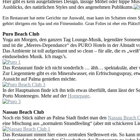
Hier gibt es kein ausgefallenes Design, lässige Möbel oder hippe M
Ausblicks, des natürlichen Styles und des angenehmen Publikums.
Ein Restaurant hat nette Gerichte zur Auswahl, man kann im Schatten einen
gehört übrigens ein Spa und ein Fitnessstudio. Gran Folies ist eher ein Plätz
Puro Beach Club
Yoga am Morgen, den ganzen Tag Lounge-Musik, legendäre Sonnen
und ist die „Meeres-Dependance“ des PURO Hotels in der Altstadt von
Das Ambiente ist toll aufgeräumt und so clean – für alle, die es 
einduselnden Musik. Ich mags’s.
Das Restaurant finde ich nicht sonderlich … ähh… spektakulär, aber
Zur Liegenmiete gibt es ein Mineralwasser, ein Erfrischungsspray, 
Aussicht auf Palma genießen möchte.
In der Hauptsaison finde ich ihn teils etwas überfüllt, dann lässt de
Porto Montenegro. Mehr auf der
Homepage
.
Nassau Beach Club
Noch ein Stück näher an Palma Stadt findet man den
Nassau Beach C
eine Mischung aus „normalem Strandfeeling“ (aber mit schickeren Li
Das Restaurant nimmt hier einen zentralen Stellenwert ein. So kann 