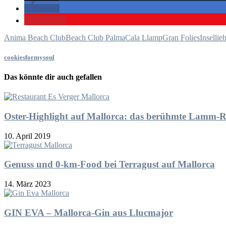
teilen
merken
Anima Beach Club
Beach Club Palma
Cala Llamp
Gran Folies
Insellie
cookiesformysoul
Das könnte dir auch gefallen
Oster-Highlight auf Mallorca: das berühmte Lamm-R
10. April 2019
Genuss und 0-km-Food bei Terragust auf Mallorca
14. März 2023
GIN EVA – Mallorca-Gin aus Llucmajor