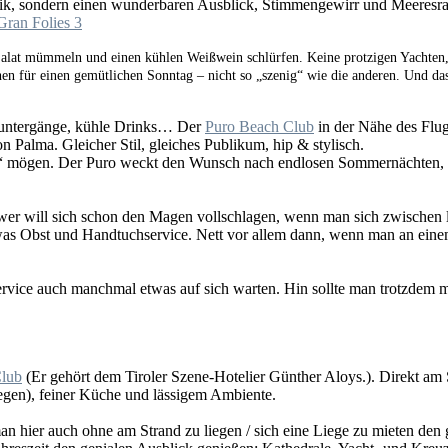
usik, sondern einen wunderbaren Ausblick, Stimmengewirr und Meeresra
 Salat mümmeln und einen kühlen Weißwein schlürfen. Keine protzigen Yachten
chen für einen gemütlichen Sonntag – nicht so „szenig“ wie die anderen. Und das 
untergänge, kühle Drinks… Der
Puro Beach Club
in der Nähe des Flugh
 Palma. Gleicher Stil, gleiches Publikum, hip & stylisch.
„weiß“ mögen. Der Puro weckt den Wunsch nach endlosen Sommernächte
 wer will sich schon den Magen vollschlagen, wenn man sich zwischen 
etwas Obst und Handtuchservice. Nett vor allem dann, wenn man an ein
r Service auch manchmal etwas auf sich warten. Hin sollte man trotzdem
lub
(Er gehört dem Tiroler Szene-Hotelier Günther Aloys.). Direkt am S
egen), feiner Küche und lässigem Ambiente.
man hier auch ohne am Strand zu liegen / sich eine Liege zu mieten de